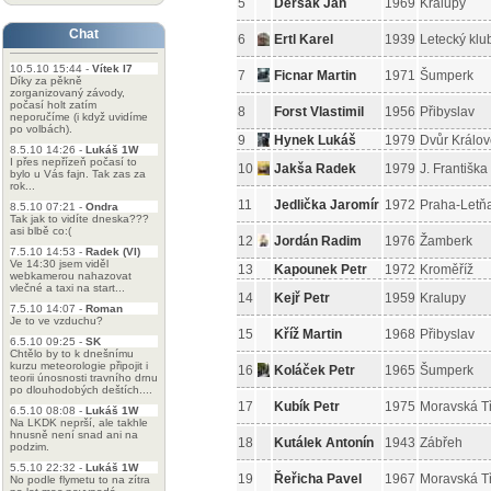
5
Deršák Jan
1969
Kralupy
Chat
6
Ertl Karel
1939
Letecký klu
10.5.10 15:44 -
Vítek I7
7
Ficnar Martin
1971
Šumperk
Díky za pěkně
zorganizovaný závody,
počasí holt zatím
8
Forst Vlastimil
1956
Přibyslav
neporučíme (i když uvidíme
po volbách).
9
Hynek Lukáš
1979
Dvůr Králo
8.5.10 14:26 -
Lukáš 1W
I přes nepřízeň počasí to
10
Jakša Radek
1979
J. Františka
bylo u Vás fajn. Tak zas za
rok...
11
Jedlička Jaromír
1972
Praha-Letň
8.5.10 07:21 -
Ondra
Tak jak to vidíte dneska???
asi blbě co:(
12
Jordán Radim
1976
Žamberk
7.5.10 14:53 -
Radek (VI)
Ve 14:30 jsem viděl
13
Kapounek Petr
1972
Kroměříž
webkamerou nahazovat
vlečné a taxi na start...
14
Kejř Petr
1959
Kralupy
7.5.10 14:07 -
Roman
Je to ve vzduchu?
15
Kříž Martin
1968
Přibyslav
6.5.10 09:25 -
SK
Chtělo by to k dnešnímu
kurzu meteorologie připojit i
16
Koláček Petr
1965
Šumperk
teorii únosnosti travního drnu
po dlouhodobých deštích....
17
Kubík Petr
1975
Moravská T
6.5.10 08:08 -
Lukáš 1W
Na LKDK neprší, ale takhle
hnusně není snad ani na
18
Kutálek Antonín
1943
Zábřeh
podzim.
5.5.10 22:32 -
Lukáš 1W
19
Řeřicha Pavel
1967
Moravská T
No podle flymetu to na zítra