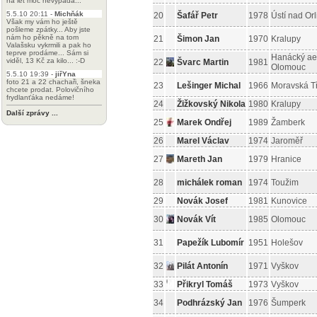
na let moc nevypadá...
5.5.10 20:11 -
Michňák
20
Šafář Petr
1978
Ústí nad Orl
Však my vám ho ještě
pošleme zpátky... Aby jste
nám ho pěkně na tom
21
Šimon Jan
1970
Kralupy
Valašsku vykrmili a pak ho
teprve prodáme... Sám si
Hanácký ae
viděl, 13 Kč za kilo... :-D
22
Švarc Martin
1981
Olomouc
5.5.10 19:39 -
jiřYna
foto 21 a 22 chachaři, šneka
23
Lešinger Michal
1966
Moravská T
chcete prodat. Polovičního
frydlanťáka nedáme!
24
Žižkovský Nikola
1980
Kralupy
Další zprávy ...
25
Marek Ondřej
1989
Žamberk
26
Marel Václav
1974
Jaroměř
27
Mareth Jan
1979
Hranice
28
michálek roman
1974
Toužim
29
Novák Josef
1981
Kunovice
30
Novák Vít
1985
Olomouc
31
Papežík Lubomír
1951
Holešov
32
Pilát Antonín
1971
Vyškov
33
Přikryl Tomáš
1973
Vyškov
34
Podhrázský Jan
1976
Šumperk