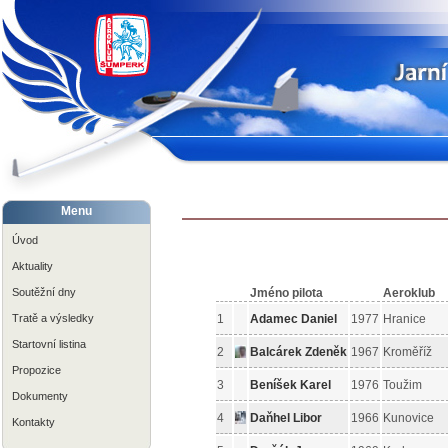
Menu
Úvod
Aktuality
Jméno pilota
Aeroklub
Soutěžní dny
1
Adamec Daniel
1977
Hranice
Tratě a výsledky
Startovní listina
2
Balcárek Zdeněk
1967
Kroměříž
Propozice
3
Beníšek Karel
1976
Toužim
Dokumenty
4
Daňhel Libor
1966
Kunovice
Kontakty