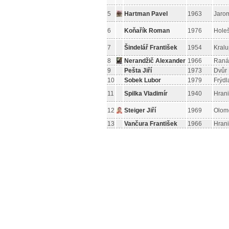
5
Hartman Pavel
1963
Jaro
6
Koňařík Roman
1976
Hole
7
Šindelář František
1954
Kralu
8
Nerandžič Alexander
1966
Raná
9
Pešta Jiří
1973
Dvůr
10
Sobek Lubor
1979
Frýdl
11
Spilka Vladimír
1940
Hran
12
Steiger Jiří
1969
Olom
13
Vančura František
1966
Hran