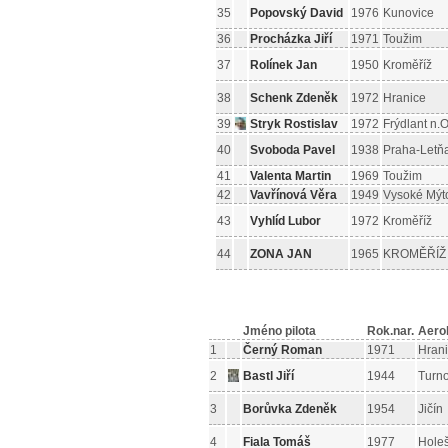
35
Popovský David
1976
Kunovice
36
Procházka Jiří
1971
Toužim
37
Rolínek Jan
1950
Kroměříž
38
Schenk Zdeněk
1972
Hranice
39
Stryk Rostislav
1972
Frýdlant n.O
40
Svoboda Pavel
1938
Praha-Letň
41
Valenta Martin
1969
Toužim
42
Vavřínová Věra
1949
Vysoké Mýt
43
Vyhlíd Lubor
1972
Kroměříž
44
ZONA JAN
1965
KROMĚŘÍŽ
Jméno pilota
Rok.nar.
Aero
1
Černý Roman
1971
Hran
2
Bastl Jiří
1944
Turn
3
Borůvka Zdeněk
1954
Jičín
4
Fiala Tomáš
1977
Hole